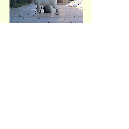
Zintziri Swing Time
MB 1, BOB Baby, BOG 8, 3ª BIS Baby
EXPOSICIÓN NACIONAL e
INTERNACIONAL SOMO
(26/06/2021 - 27/06/2021)